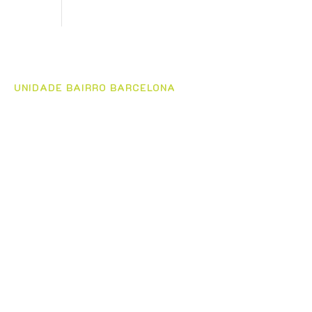
UNIDADE BAIRRO BARCELONA
Rua Oriente nº 932
(11) 4227-4838 / (11) 4228-3599
Whatsapp
(11) 93934-3964