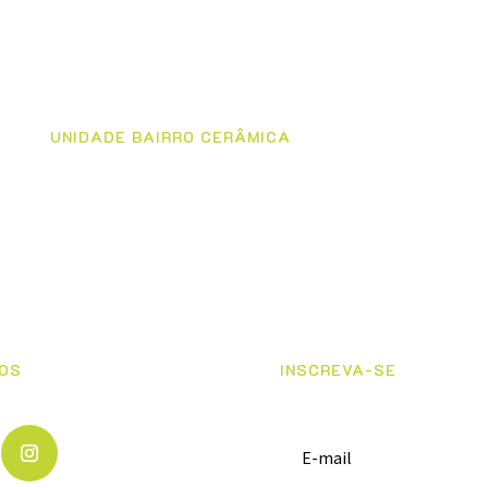
UNIDADE BAIRRO CERÂMICA
Av. Senador Roberto Simonsen, 1452
(11) 4232-2929 / (11) 4238-3374
Whatsapp
(11) 95554-0846
OS
INSCREVA-SE